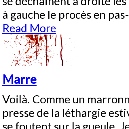
se déchainent à droite le
à gauche le procès en pas-
Read More
Marre
Voilà. Comme un marronnie
presse de la léthargie esti
se foutent sur la gueule. J